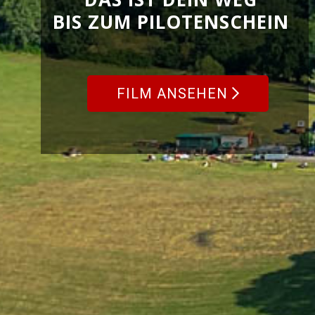
BIS ZUM PILOTENSCHEIN
FILM ANSEHEN