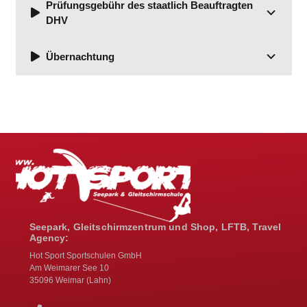
Prüfungsgebühr des staatlich Beauftragten
DHV
Übernachtung
Seepark, Gleitschirmzentrum und Shop, LFTB, Travel
Agency:
Hot Sport Sportschulen GmbH
Am Weimarer See 10
35096 Weimar (Lahn)